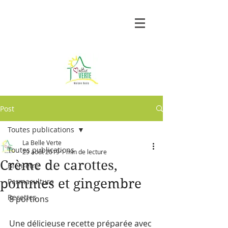
Post
Toutes publications
La Belle Verte
Toutes publications
29 août 2019
1 min de lecture
Crème de carottes,
Bien-être
pommes et gingembre
Permaculture
Recettes
8 portions
Une délicieuse recette préparée avec 