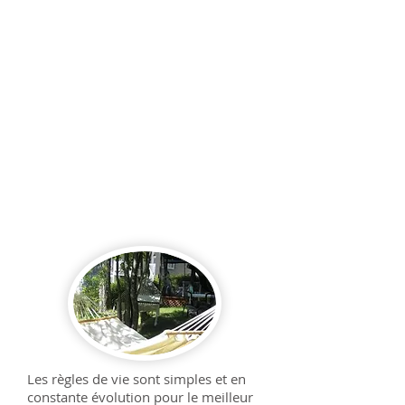
séjour, entre deux voyages, deux
emplois, deux continents, deux
relations, etc… un lieu de
rencontre et de solidarité dans le
cadre d’une joyeuse collectivité. Et
oui, la diversité de pensée est une
très grande richesse lorsqu’elle
s’exprime dans le respect de tout
ce qui est.
Les règles de vie sont simples et en
constante évolution pour le meilleur