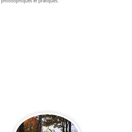
philosophiques et pratiques.
La Belle Verte - Maison
OASIS
existe dans la belle grande maison
de Linda et Bernard. Ils ont décidé
de partager joyeusement et
librement leurs espaces, la qualité
de vie d’un domaine paisible et de
l’atmosphère chaleureuse d’une
magnifique grande maison
centenaire, de ses dépendances, de
ses jardins de fleurs, de son verger
et potager. Le tout situé au
sommet d’une belle montagne où
la luminosité est quasi
permanente.