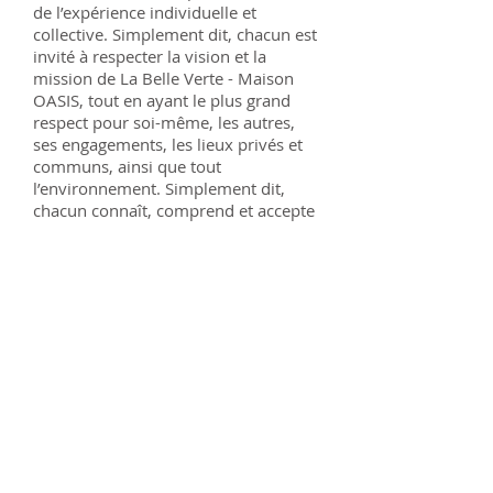
de l’expérience individuelle et
collective. Simplement dit, chacun est
invité à respecter la vision et la
mission de La Belle Verte - Maison
OASIS, tout en ayant le plus grand
respect pour soi-même, les autres,
ses engagements, les lieux privés et
communs, ainsi que tout
l’environnement. Simplement dit,
chacun connaît, comprend et accepte
le principe d’être 100% responsable
de sa vie.
Chacun est invité à y vivre d’une
manière écoresponsable et
participative (compost, récupération,
propreté des espaces communs
intérieurs et extérieurs, travaux
saisonniers de jardinage et de
production alimentaire de fruits et
légumes, etc...)
A moyen terme le projet La Belle