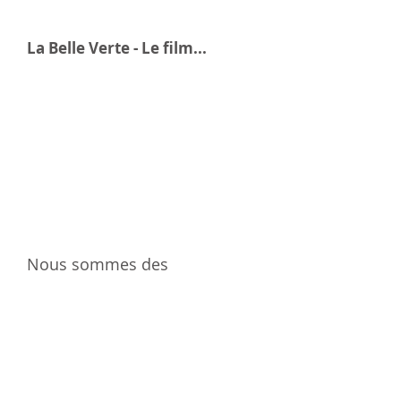
La Belle Verte - Le film...
Nous sommes des
rassembleurs
et notre
projet pilote de Maison
OASIS
en témoigne.
Ce concept de maison OASIS s’est
imposé de lui-même dès 2015. En
effet, des amis.es nous ont demandé