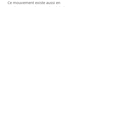
Ce mouvement existe aussi en
Amérique sous le nom de Global
Ecovillage Network et nous en
sommes un des membres.
https://ecovillage.org
Inspirer
Relier & Soutenir