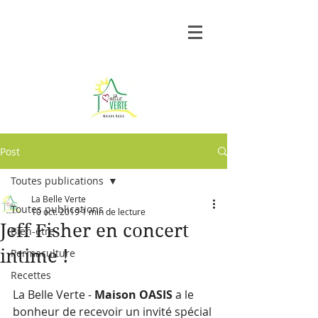
Post
Toutes publications
La Belle Verte
Toutes publications
10 oct. 2019
1 min de lecture
Jeff Fisher en concert
Bien-être
intime !
Permaculture
Recettes
La Belle Verte - 
Maison OASIS 
a le 
bonheur de recevoir un invité spécial 